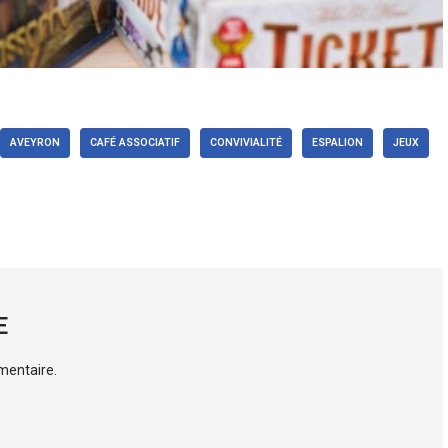
AVEYRON
CAFÉ ASSOCIATIF
CONVIVIALITÉ
ESPALION
JEUX
E
mentaire.