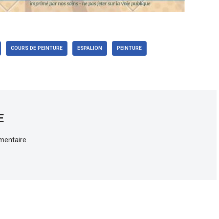
COURS DE PEINTURE
ESPALION
PEINTURE
E
mentaire.