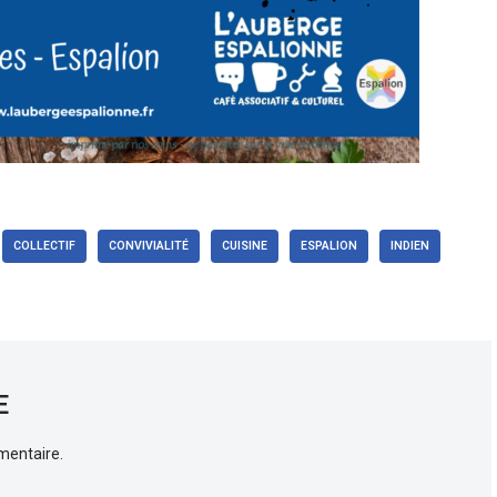
COLLECTIF
CONVIVIALITÉ
CUISINE
ESPALION
INDIEN
E
mentaire.